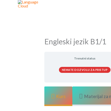
Skip
to
content
Engleski jezik B1/1
Trenutni status
NEMATE DOZVOLU ZA PRISTUP
Kurs
Materijal za