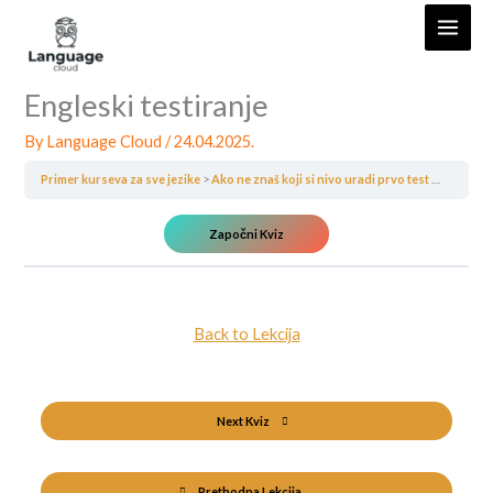
Skip
to
content
Engleski testiranje
By
Language Cloud
/
24.04.2025.
Primer kurseva za sve jezike
Ako ne znaš koji si nivo uradi prvo test
Engleski 
Back to Lekcija
Next Kviz
Prethodna Lekcija