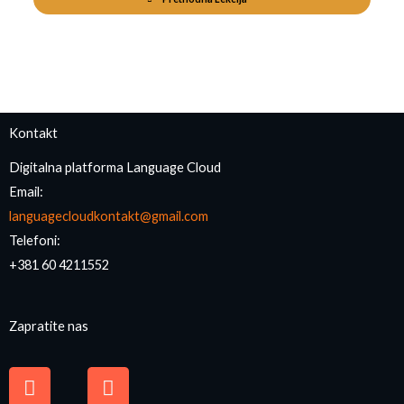
Kontakt
Digitalna platforma Language Cloud
Email:
languagecloudkontakt@gmail.com
Telefoni:
+381 60 4211552
Zapratite nas
F
I
a
n
c
s