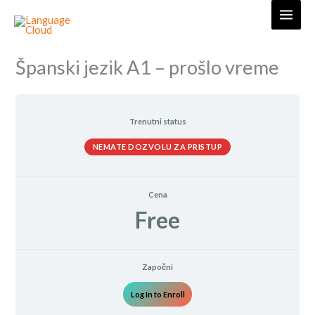
Skip
to
content
Španski jezik A1 – prošlo vreme
Trenutni status
NEMATE DOZVOLU ZA PRISTUP
Cena
Free
Započni
Log In to Enroll