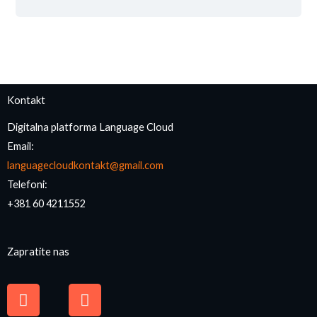
Kontakt
Digitalna platforma Language Cloud
Email:
languagecloudkontakt@gmail.com
Telefoni:
+381 60 4211552
Zapratite nas
F
I
a
n
c
s