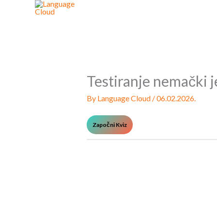
Skip
to
content
Testiranje nemački j
By
Language Cloud
/
06.02.2026.