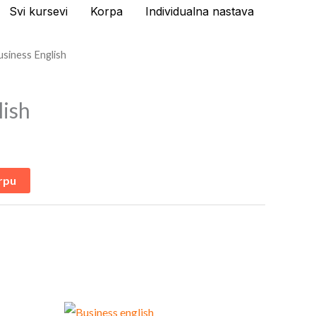
Svi kursevi
Korpa
Individualna nastava
usiness English
lish
rpu