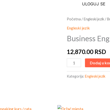
ULOGUJ SE
Business
Početna
/
Engleski jezik
/ B
English
Engleski jezik
količina
Business Eng
12,870.00
RSD
Dodaj u ko
Kategorija:
Engleski jezik