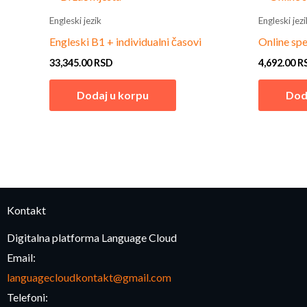
Engleski jezik
Engleski jezi
Engleski B1 + individualni časovi
Online spe
33,345.00
RSD
4,692.00
R
Dodaj u korpu
Dod
Kontakt
Digitalna platforma Language Cloud
Email:
languagecloudkontakt@gmail.com
Telefoni: