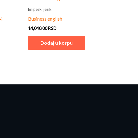
Engleski jezik
vi
Business english
14,040.00
RSD
Dodaj u korpu