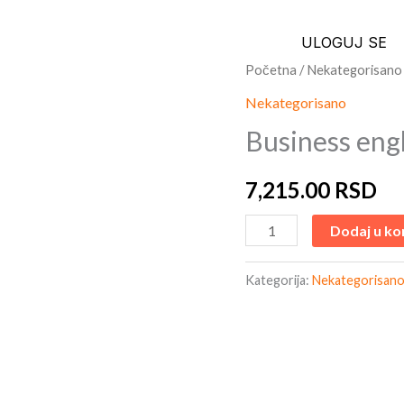
ULOGUJ SE
Business
Početna
/
Nekategorisano
english
Nekategorisano
i
Business engl
B1
na
7,215.00
RSD
3
rate
Dodaj u ko
količina
Kategorija:
Nekategorisan