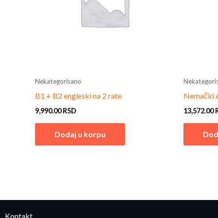
Nekategorisano
Nekategori
B1 + B2 engleski na 2 rate
Nemački A
9,990.00
RSD
13,572.00
Dodaj u korpu
Dod
Kontakt