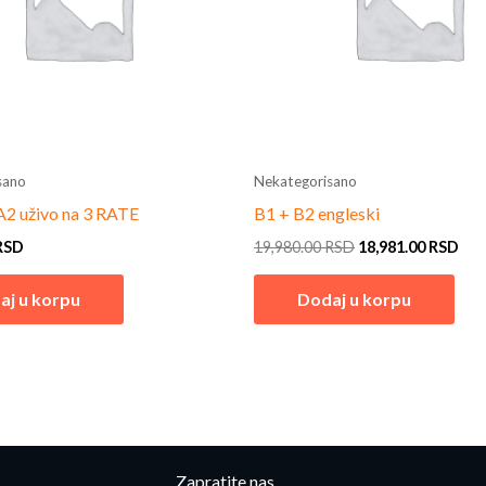
sano
Nekategorisano
2 uživo na 3 RATE
B1 + B2 engleski
RSD
19,980.00
RSD
18,981.00
RSD
aj u korpu
Dodaj u korpu
Zapratite nas