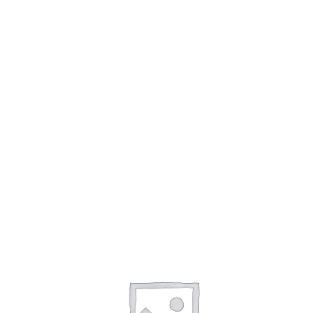
rent
ce
981.00 RSD.