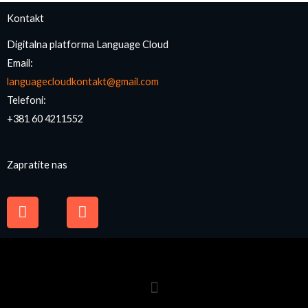
Kontakt
Digitalna platforma Language Cloud
Email:
languagecloudkontakt@gmail.com
Telefoni:
+381 60 4211552
Zapratite nas
F
I
a
n
c
s
e
t
b
a
o
g
o
r
k
a