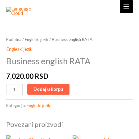
Skip
to
content
Business
english
RATA
Početna
/
Engleski jezik
/ Business english RATA
količina
Engleski jezik
Business english RATA
7,020.00
RSD
Dodaj u korpu
Kategorija:
Engleski jezik
Povezani proizvodi