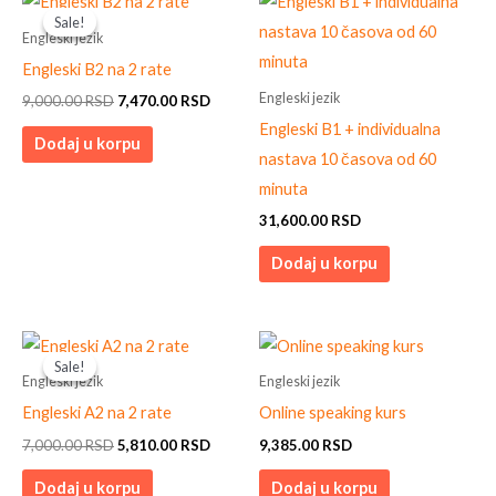
price
price
Sale!
Sale!
was:
is:
Engleski jezik
9,000.00 RSD.
7,470.00 RSD.
Engleski B2 na 2 rate
Engleski jezik
9,000.00
RSD
7,470.00
RSD
Engleski B1 + individualna
Dodaj u korpu
nastava 10 časova od 60
minuta
31,600.00
RSD
Dodaj u korpu
Original
Current
price
price
Sale!
Sale!
was:
is:
Engleski jezik
Engleski jezik
7,000.00 RSD.
5,810.00 RSD.
Engleski A2 na 2 rate
Online speaking kurs
7,000.00
RSD
5,810.00
RSD
9,385.00
RSD
Dodaj u korpu
Dodaj u korpu