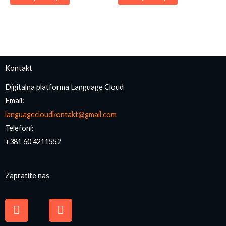
Kontakt
Digitalna platforma Language Cloud
Email:
languagecloudkontakt@gmail.com
Telefoni:
+381 60 4211552
Zapratite nas
F
I
a
n
c
s