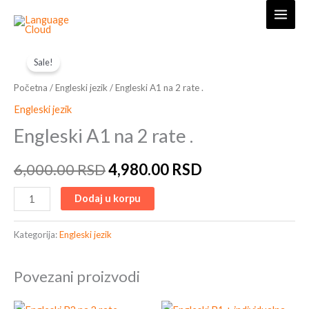
Skip
to
content
Engleski
Original
Current
Sale!
A1
price
price
na
Početna
/
Engleski jezik
/ Engleski A1 na 2 rate .
2
was:
is:
Engleski jezik
rate
Engleski A1 na 2 rate .
6,000.00 RSD.
4,980.00 RSD.
.
količina
6,000.00
RSD
4,980.00
RSD
Dodaj u korpu
Kategorija:
Engleski jezik
Povezani proizvodi
Original
Current