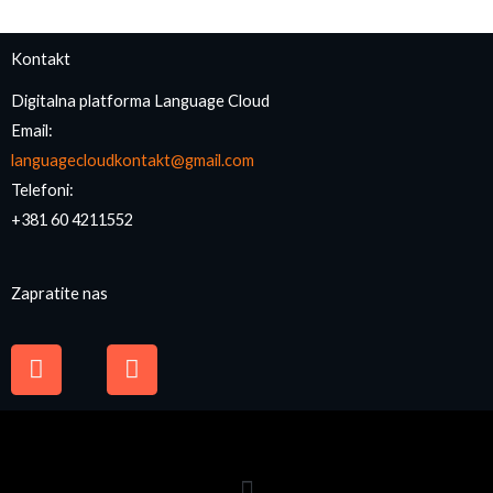
Kontakt
Digitalna platforma Language Cloud
Email:
languagecloudkontakt@gmail.com
Telefoni:
+381 60 4211552
Zapratite nas
F
I
a
n
c
s
e
t
b
a
o
g
o
r