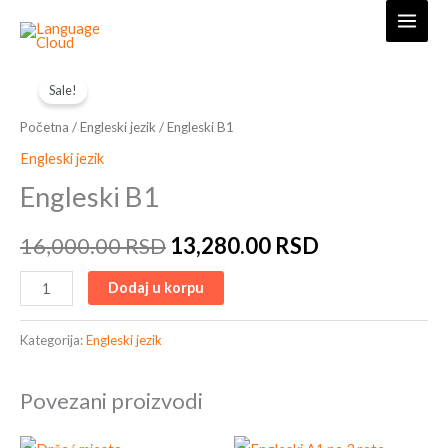
Skip
to
content
Engleski
Original
Current
Sale!
B1
price
price
količina
Početna
/
Engleski jezik
/ Engleski B1
was:
is:
Engleski jezik
Engleski B1
16,000.00 RSD.
13,280.00 R
16,000.00
RSD
13,280.00
RSD
Dodaj u korpu
Kategorija:
Engleski jezik
Povezani proizvodi