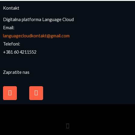
Kontakt
Digitalna platforma Language Cloud
Email:
languagecloudkontakt@gmail.com
Telefoni:
+381 60 4211552
Zapratite nas
F
I
a
n
c
s
e
t
b
a
o
g
o
r
k
a