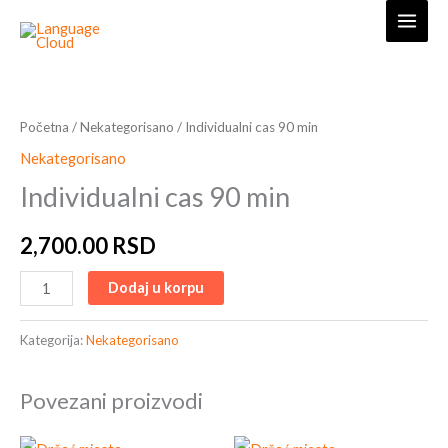
Skip
to
content
Individualni
cas
90
Početna
/
Nekategorisano
/ Individualni cas 90 min
min
Nekategorisano
količina
Individualni cas 90 min
2,700.00
RSD
Dodaj u korpu
Kategorija:
Nekategorisano
Povezani proizvodi