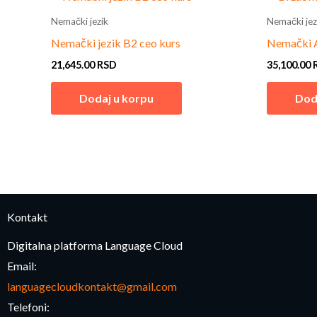
Nemački jezik
Nemački jez
Nemački jezik B2 ceo kurs
Nemački A
21,645.00
RSD
35,100.00
Dodaj u korpu
Dod
Kontakt
Digitalna platforma Language Cloud
Email:
languagecloudkontakt@gmail.com
Telefoni: