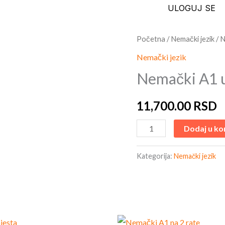
ULOGUJ SE
Nemački
Početna
/
Nemački jezik
/ 
A1
Nemački jezik
uživo
Nemački A1 u
na
3
11,700.00
RSD
RATE
količina
Dodaj u ko
Kategorija:
Nemački jezik