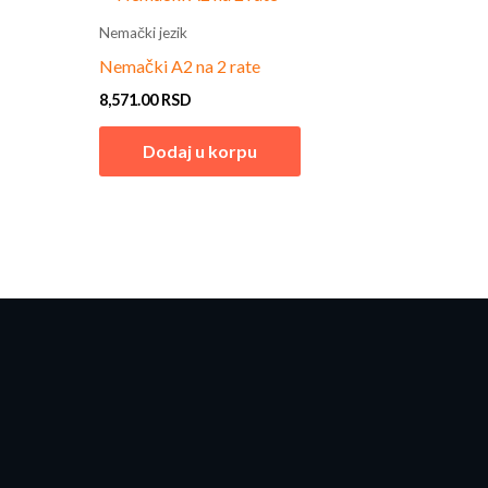
Nemački jezik
Nemački A2 na 2 rate
8,571.00
RSD
Dodaj u korpu