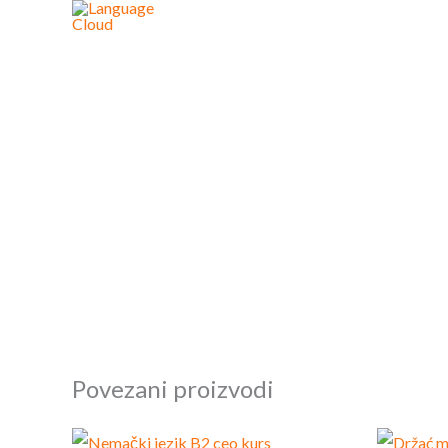
Skip
to
content
Povezani proizvodi