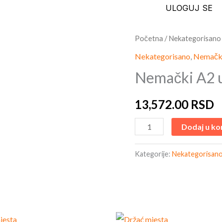
ULOGUJ SE
Nemački
Početna
/
Nekategorisano
A2
Nekategorisano
,
Nemački
uživo
Nemački A2 u
na
3
13,572.00
RSD
RATE
količina
Dodaj u ko
Kategorije:
Nekategorisan