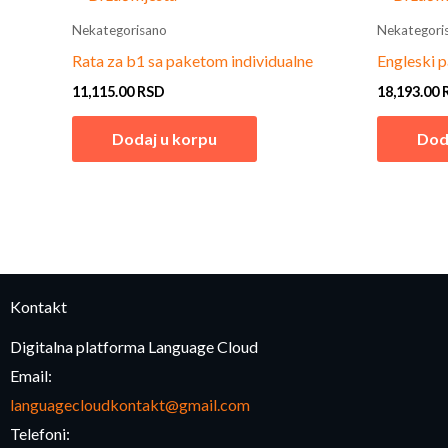
Nekategorisano
Nekategori
Rata za b1 sa paketom individualne
Engleski 
11,115.00
RSD
18,193.00
Dodaj u korpu
Dod
Kontakt
Digitalna platforma Language Cloud
Email:
languagecloudkontakt@gmail.com
Telefoni: