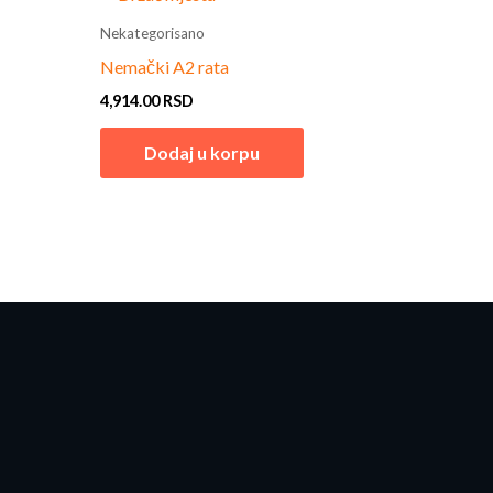
Nekategorisano
Nemački A2 rata
4,914.00
RSD
Dodaj u korpu