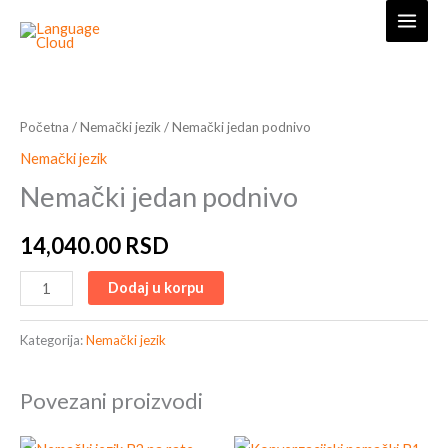
Skip
to
content
Nemački
jedan
podnivo
Početna
/
Nemački jezik
/ Nemački jedan podnivo
količina
Nemački jezik
Nemački jedan podnivo
14,040.00
RSD
Dodaj u korpu
Kategorija:
Nemački jezik
Povezani proizvodi