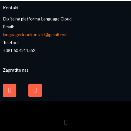
Kontakt
Digitalna platforma Language Cloud
Email:
languagecloudkontakt@gmail.com
Telefoni:
+381 60 4211552
Zapratite nas
F
I
a
n
c
s
e
t
b
a
o
g
o
r
k
a