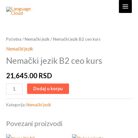
Skip
to
content
Nemački
jezik
B2
Početna
/
Nemački jezik
/ Nemački jezik B2 ceo kurs
ceo
Nemački jezik
kurs
Nemački jezik B2 ceo kurs
količina
21,645.00
RSD
Dodaj u korpu
Kategorija:
Nemački jezik
Povezani proizvodi