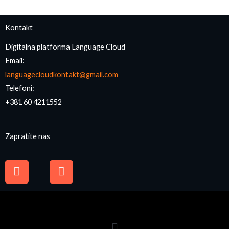
Kontakt
Digitalna platforma Language Cloud
Email:
languagecloudkontakt@gmail.com
Telefoni:
+381 60 4211552
Zapratite nas
F
I
a
n
c
s
e
t
b
a
o
g
o
r