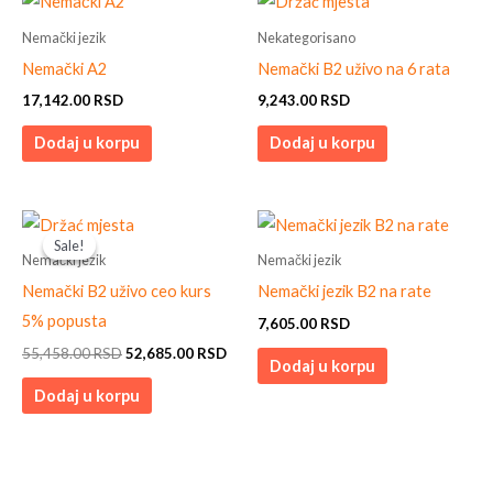
Nemački jezik
Nekategorisano
Nemački A2
Nemački B2 uživo na 6 rata
17,142.00
RSD
9,243.00
RSD
Dodaj u korpu
Dodaj u korpu
Original
Current
price
price
Sale!
Sale!
was:
is:
Nemački jezik
Nemački jezik
55,458.00 RSD.
52,685.00 RSD.
Nemački B2 uživo ceo kurs
Nemački jezik B2 na rate
5% popusta
7,605.00
RSD
55,458.00
RSD
52,685.00
RSD
Dodaj u korpu
Dodaj u korpu