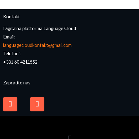
Kontakt
Digitalna platforma Language Cloud
Email:
languagecloudkontakt@gmail.com
Telefoni:
+381 60 4211552
Zapratite nas
F
I
a
n
c
s
e
t
b
a
o
g
o
r