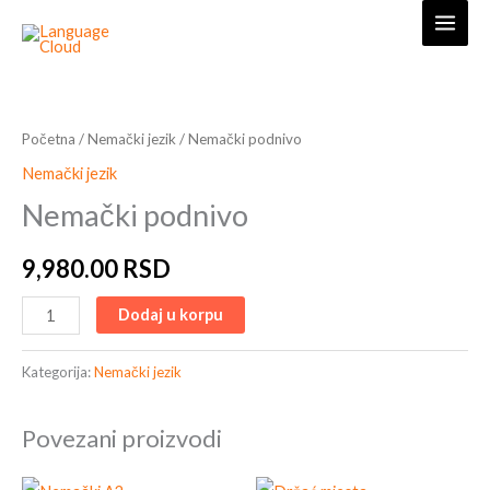
Skip
to
content
Nemački
podnivo
količina
Početna
/
Nemački jezik
/ Nemački podnivo
Nemački jezik
Nemački podnivo
9,980.00
RSD
Dodaj u korpu
Kategorija:
Nemački jezik
Povezani proizvodi