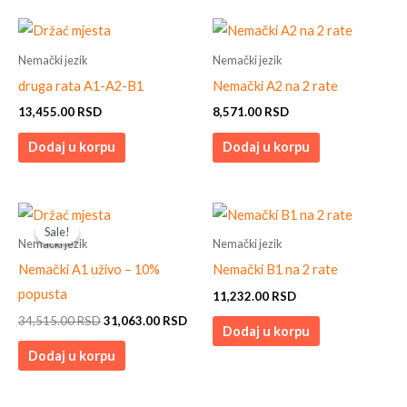
Nemački jezik
Nemački jezik
druga rata A1-A2-B1
Nemački A2 na 2 rate
13,455.00
RSD
8,571.00
RSD
Dodaj u korpu
Dodaj u korpu
Original
Current
price
price
Sale!
Sale!
was:
is:
Nemački jezik
Nemački jezik
34,515.00 RSD.
31,063.00 RSD.
Nemački A1 uživo – 10%
Nemački B1 na 2 rate
popusta
11,232.00
RSD
34,515.00
RSD
31,063.00
RSD
Dodaj u korpu
Dodaj u korpu