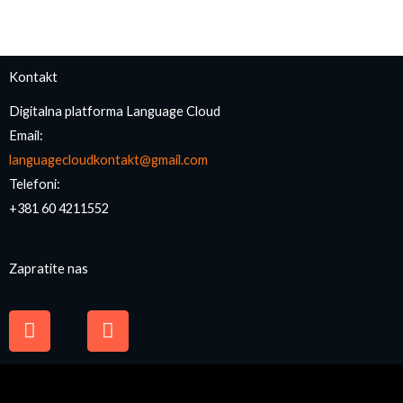
Kontakt
Digitalna platforma Language Cloud
Email:
languagecloudkontakt@gmail.com
Telefoni:
+381 60 4211552
Zapratite nas
F
I
a
n
c
s
e
t
b
a