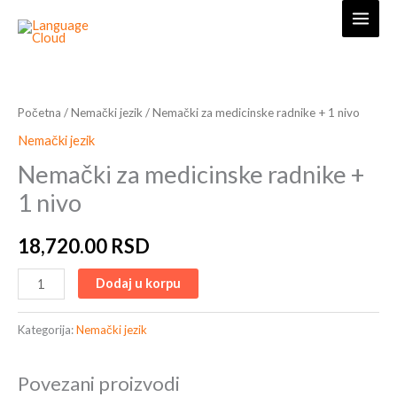
Skip
to
content
Nemački
za
medicinske
Početna
/
Nemački jezik
/ Nemački za medicinske radnike + 1 nivo
radnike
Nemački jezik
+
Nemački za medicinske radnike +
1
1 nivo
nivo
količina
18,720.00
RSD
Dodaj u korpu
Kategorija:
Nemački jezik
Povezani proizvodi