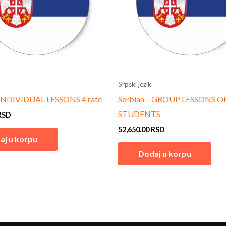
Srpski jezik
 INDIVIDUAL LESSONS 4 rate
Serbian – GROUP LESSONS OF
STUDENTS
RSD
52,650.00
RSD
aj u korpu
Dodaj u korpu