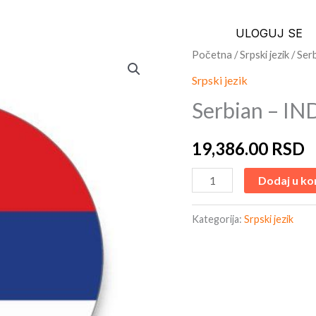
ULOGUJ SE
Serbian
Početna
/
Srpski jezik
/ Ser
-
Srpski jezik
INDIVIDUAL
Serbian – I
LESSONS
rata
19,386.00
RSD
količina
Dodaj u ko
Kategorija:
Srpski jezik