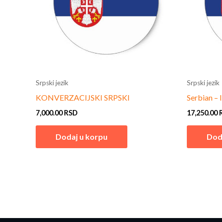
Srpski jezik
Srpski jezik
KONVERZACIJSKI SRPSKI
Serbian –
7,000.00
RSD
17,250.00
Dodaj u korpu
Dod