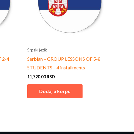
Srpski jezik
 2-4
Serbian – GROUP LESSONS OF 5-8
STUDENTS – 4 installments
11,720.00
RSD
Dodaj u korpu