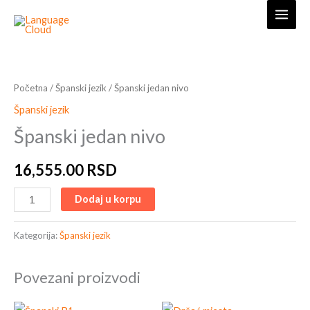
Skip
to
content
Španski
jedan
nivo
Početna
/
Španski jezik
/ Španski jedan nivo
količina
Španski jezik
Španski jedan nivo
16,555.00
RSD
Dodaj u korpu
Kategorija:
Španski jezik
Povezani proizvodi