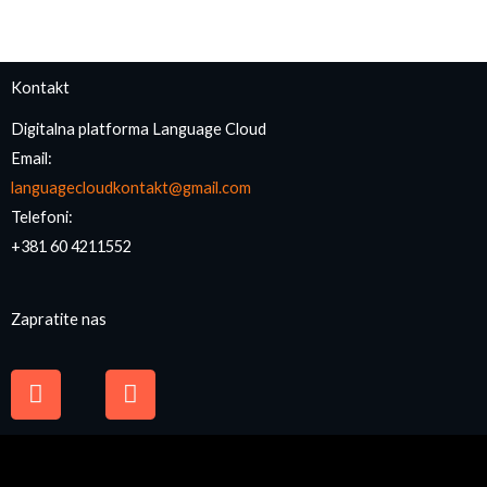
Kontakt
Digitalna platforma Language Cloud
Email:
languagecloudkontakt@gmail.com
Telefoni:
+381 60 4211552
Zapratite nas
F
I
a
n
c
s
e
t
b
a
o
g