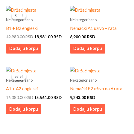
Original
Current
price
price
Sale!
Sale!
was:
is:
Nekategorisano
Nekategorisano
19,980.00 RSD.
18,981.00 RSD.
B1 + B2 engleski
Nemački A1 uživo – rata
19,980.00
RSD
18,981.00
RSD
6,900.00
RSD
Dodaj u korpu
Dodaj u korpu
Original
Current
price
price
Sale!
Sale!
was:
is:
Nekategorisano
Nekategorisano
16,380.00 RSD.
15,561.00 RSD.
A1 + A2 engleski
Nemački B2 uživo na 6 rata
16,380.00
RSD
15,561.00
RSD
9,243.00
RSD
Dodaj u korpu
Dodaj u korpu