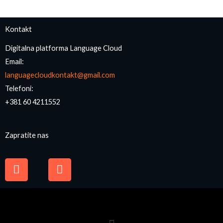
Kontakt
Digitalna platforma Language Cloud
Email:
languagecloudkontakt@gmail.com
Telefoni:
+381 60 4211552
Zapratite nas
F
I
a
n
c
s
e
t
b
a
o
g
o
r