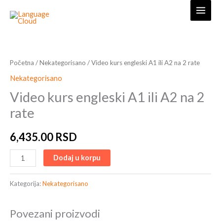
Skip
to
content
Video
kurs
engleski
Početna
/
Nekategorisano
/ Video kurs engleski A1 ili A2 na 2 rate
A1
Nekategorisano
ili
Video kurs engleski A1 ili A2 na 2
A2
rate
na
2
6,435.00
RSD
rate
količina
Dodaj u korpu
Kategorija:
Nekategorisano
Povezani proizvodi