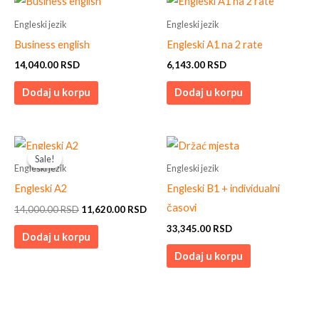
Engleski jezik
Engleski jezik
Business english
Engleski A1 na 2 rate
14,040.00
RSD
6,143.00
RSD
Dodaj u korpu
Dodaj u korpu
Original
Current
price
price
Sale!
Sale!
was:
is:
Engleski jezik
Engleski jezik
14,000.00 RSD.
11,620.00 RSD.
Engleski A2
Engleski B1 + individualni
časovi
14,000.00
RSD
11,620.00
RSD
33,345.00
RSD
Dodaj u korpu
Dodaj u korpu