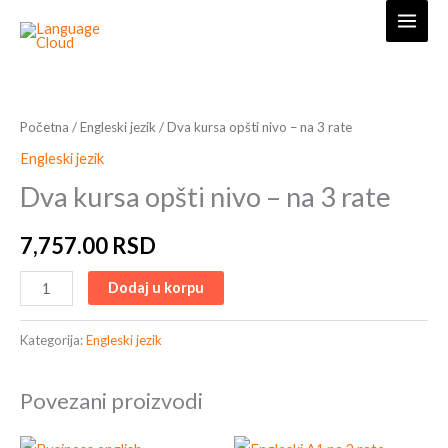
Skip
to
content
Dva
kursa
opšti
Početna
/
Engleski jezik
/ Dva kursa opšti nivo – na 3 rate
nivo
Engleski jezik
-
Dva kursa opšti nivo – na 3 rate
na
3
7,757.00
RSD
rate
količina
Dodaj u korpu
Kategorija:
Engleski jezik
Povezani proizvodi