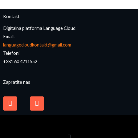
Kontakt
Digitalna platforma Language Cloud
Email:
languagecloudkontakt@gmail.com
Telefoni:
+381 60 4211552
Zapratite nas
F
I
a
n
c
s
e
t
b
a
o
g
o
r