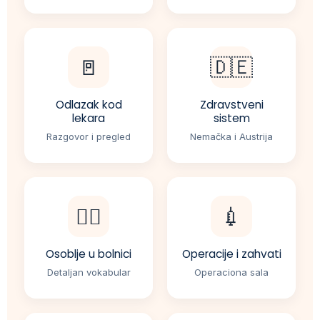
🚪
🇩🇪
Odlazak kod
Zdravstveni
lekara
sistem
Razgovor i pregled
Nemačka i Austrija
👩‍⚕️
💉
Osoblje u bolnici
Operacije i zahvati
Detaljan vokabular
Operaciona sala