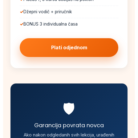
Džepni vodič + priručnik
BONUS 3 individualna časa
Plati odjednom
🛡️
Garancija povrata novca
Ako nakon odgledanih svih lekcija, urađenih