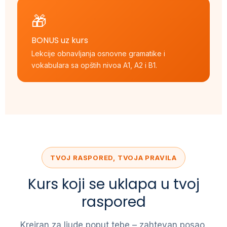
🎁
BONUS uz kurs
Lekcije obnavljanja osnovne gramatike i
vokabulara sa opštih nivoa A1, A2 i B1.
TVOJ RASPORED, TVOJA PRAVILA
Kurs koji se uklapa u tvoj
raspored
Kreiran za ljude poput tebe – zahtevan posao,