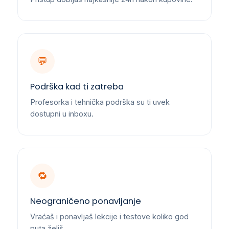
💬
Podrška kad ti zatreba
Profesorka i tehnička podrška su ti uvek
dostupni u inboxu.
🔁
Neograničeno ponavljanje
Vraćaš i ponavljaš lekcije i testove koliko god
puta želiš.