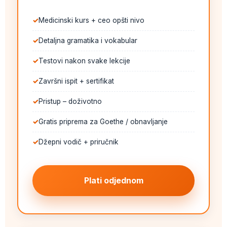
Medicinski kurs + ceo opšti nivo
Detaljna gramatika i vokabular
Testovi nakon svake lekcije
Završni ispit + sertifikat
Pristup – doživotno
Gratis priprema za Goethe / obnavljanje
Džepni vodič + priručnik
Plati odjednom