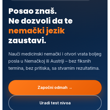
Posao znaš.
Ne dozvoli da te
nemački jezik
zaustavi.
Nauči medicinski nemački i otvori vrata boljeg
posla u Nemačkoj ili Austriji – bez fiksnih
termina, bez pritiska, sa stvarnim rezultatima.
Započni odmah →
Uradi test nivoa