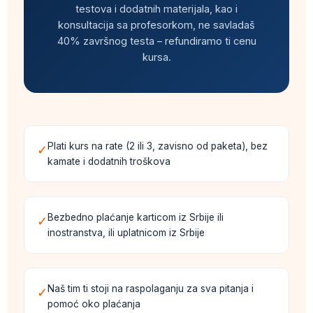
testova i dodatnih materijala, kao i
konsultacija sa profesorkom, ne savladaš
40% završnog testa – refundiramo ti cenu
kursa.
Plati kurs na rate (2 ili 3, zavisno od paketa), bez
✓
kamate i dodatnih troškova
Bezbedno plaćanje karticom iz Srbije ili
✓
inostranstva, ili uplatnicom iz Srbije
Naš tim ti stoji na raspolaganju za sva pitanja i
✓
pomoć oko plaćanja