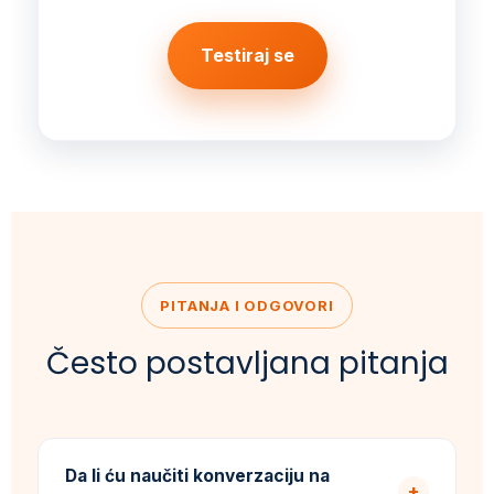
Testiraj se
PITANJA I ODGOVORI
Često postavljana pitanja
Da li ću naučiti konverzaciju na
+