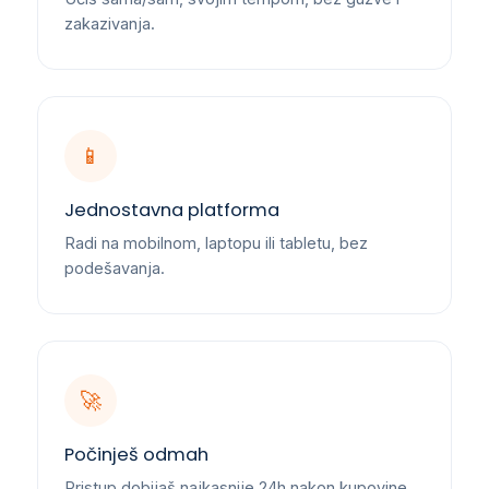
zakazivanja.
📱
Jednostavna platforma
Radi na mobilnom, laptopu ili tabletu, bez
podešavanja.
🚀
Počinješ odmah
Pristup dobijaš najkasnije 24h nakon kupovine.