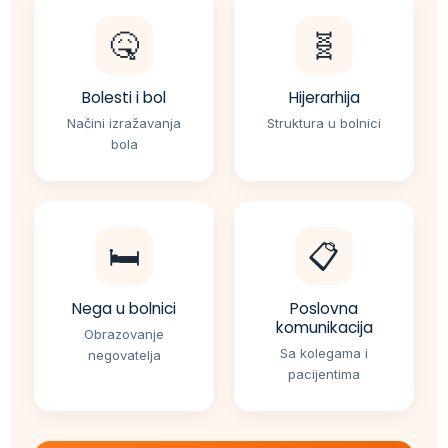
🤒
🧬
Bolesti i bol
Hijerarhija
Načini izražavanja
Struktura u bolnici
bola
🛏️
📋
Nega u bolnici
Poslovna
komunikacija
Obrazovanje
Sa kolegama i
negovatelja
pacijentima