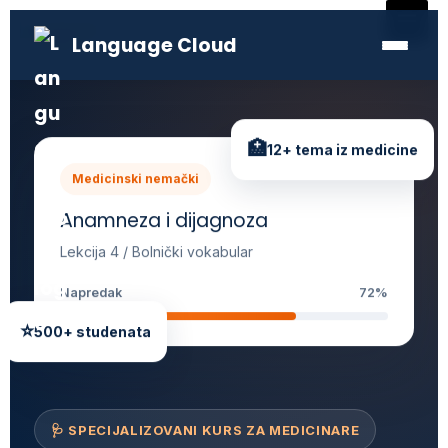
Skip
to
Language Cloud
content
🏥
12+ tema iz medicine
Medicinski nemački
Anamneza i dijagnoza
Lekcija 4 / Bolnički vokabular
Napredak
72%
⭐
500+ studenata
🩺 SPECIJALIZOVANI KURS ZA MEDICINARE