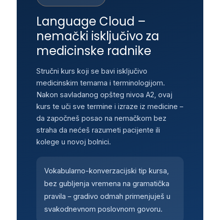
Language Cloud –
nemački isključivo za
medicinske radnike
Stručni kurs koji se bavi isključivo
medicinskim temama i terminologijom.
Nakon savladanog opšteg nivoa A2, ovaj
kurs te uči sve termine i izraze iz medicine –
da započneš posao na nemačkom bez
straha da nećeš razumeti pacijente ili
kolege u novoj bolnici.
Vokabularno-konverzacijski tip kursa,
bez gubljenja vremena na gramatička
pravila – gradivo odmah primenjuješ u
svakodnevnom poslovnom govoru.