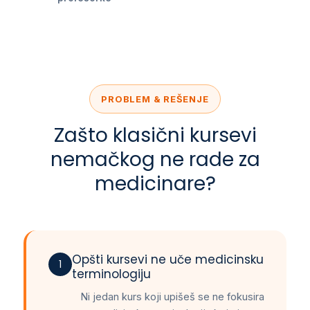
PROBLEM & REŠENJE
Zašto klasični kursevi
nemačkog ne rade za
medicinare?
Opšti kursevi ne uče medicinsku
1
terminologiju
Ni jedan kurs koji upišeš se ne fokusira