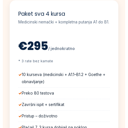
Paket sva 4 kursa
Medicinski nemački + kompletna putanja A1 do B1.
€295
/ jednokratno
* 3 rate bez kamate
10 kurseva (medicinski + A1.1–B1.2 + Goethe +
obnavljanje)
Preko 80 testova
Završni ispit + sertifikat
Pristup – doživotno
Plaćaš 7, 3 kursa dobijaš na poklon