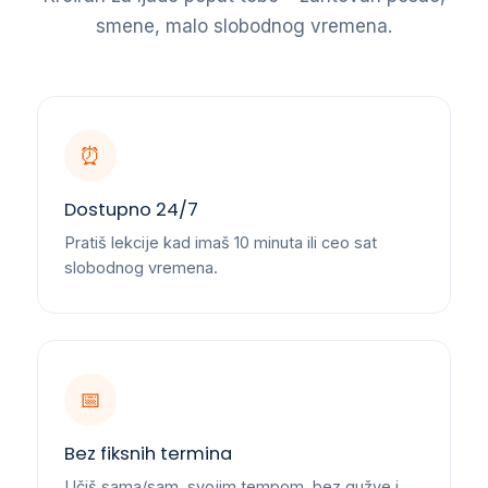
smene, malo slobodnog vremena.
⏰
Dostupno 24/7
Pratiš lekcije kad imaš 10 minuta ili ceo sat
slobodnog vremena.
📅
Bez fiksnih termina
Učiš sama/sam, svojim tempom, bez gužve i