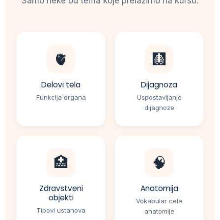
Samo neke od tema koje prelazimo na kursu:
🫀
🩻
Delovi tela
Dijagnoza
Funkcija organa
Uspostavljanje
dijagnoze
🏥
🧠
Zdravstveni
Anatomija
objekti
Vokabular cele
Tipovi ustanova
anatomije