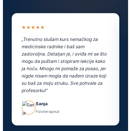
★★★★★
„Odlično napredujem. Ovde sam položio
B1 ispit pre par meseci. Kurs za
medicinare mnogo mi znači i preporučio
sam ga kolegama. Bukvalno najbolji
način da naučim sve reči koje mi trebaju
svakodnevno na poslu, a koristim ga i
sad ovde u Nemačkoj kad mi nešto
zatreba.“
Lazar
Medicinski tehničar