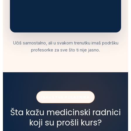
Učiš samostalno, ali u svakom trenutku imaš podršku
profesorke za sve što ti nije jasno.
ISKUSTVA POLAZNIKA
Šta kažu medicinski radnici
koji su prošli kurs?