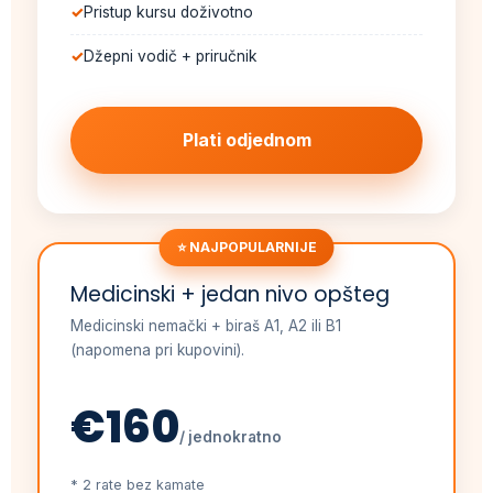
Pristup kursu doživotno
Džepni vodič + priručnik
Plati odjednom
⭐ NAJPOPULARNIJE
Medicinski + jedan nivo opšteg
Medicinski nemački + biraš A1, A2 ili B1
(napomena pri kupovini).
€160
/ jednokratno
* 2 rate bez kamate