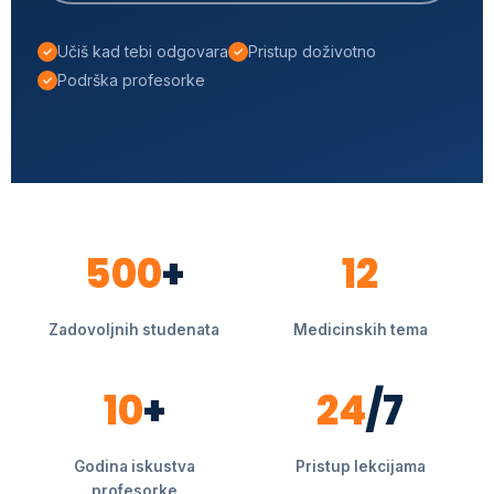
Učiš kad tebi odgovara
Pristup doživotno
Podrška profesorke
500
+
12
Zadovoljnih studenata
Medicinskih tema
10
+
24
/7
Godina iskustva
Pristup lekcijama
profesorke