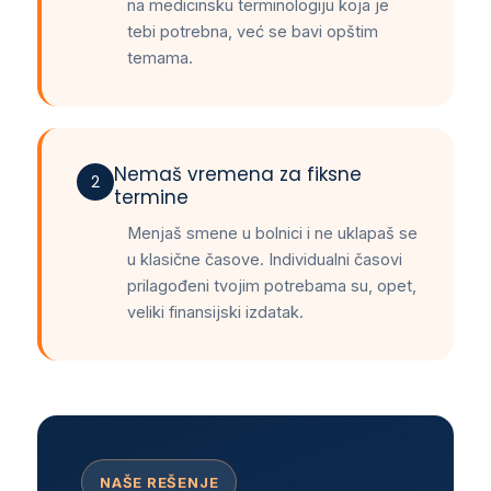
na medicinsku terminologiju koja je
tebi potrebna, već se bavi opštim
temama.
Nemaš vremena za fiksne
2
termine
Menjaš smene u bolnici i ne uklapaš se
u klasične časove. Individualni časovi
prilagođeni tvojim potrebama su, opet,
veliki finansijski izdatak.
NAŠE REŠENJE