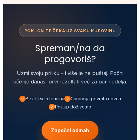
POKLON TE ČEKA UZ SVAKU KUPOVINU
Spreman/na da
progovoriš?
Uzmi svoju priliku – i više je ne puštaj. Počni
učenje danas, prvi rezultati već za par nedelja.
Bez fiksnih termina
Garancija povrata novca
Pristup doživotno
Započni odmah